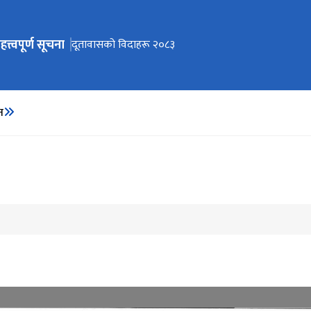
हत्त्वपूर्ण सूचना
ेभिगेसनमा जानुहोस्
दूतावासको विदाहरू २०८३
न