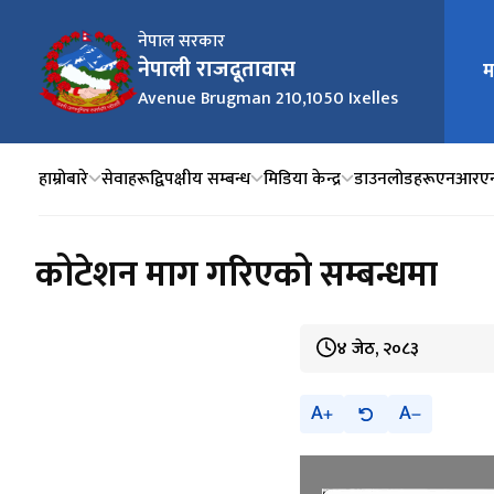
नेपाल सरकार
नेपाली राजदूतावास
म
मुख्य न
Avenue Brugman 210,1050 Ixelles
हाम्रोबारे
सेवाहरू
द्विपक्षीय सम्बन्ध
मिडिया केन्द्र
डाउनलोडहरू
एनआरए
कोटेशन माग गरिएको सम्बन्धमा
४ जेठ, २०८३
A
A