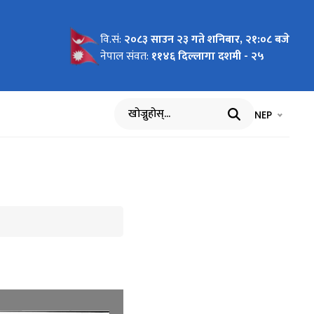
वि.सं:
२०८३ साउन २३ गते शनिबार, २१:०८ बजे
नेपाल संवत:
११४६ दिल्लागा दशमी - २५
भाषा चयन गर्नुह
भाषा प
NEP
खोज्नुहोस्